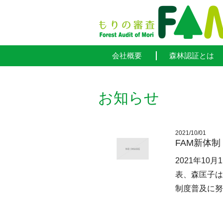
会社概要
森林認証とは
お知らせ
2021/10/01
FAM新体制
2021年1
表、森匡子は
制度普及に努